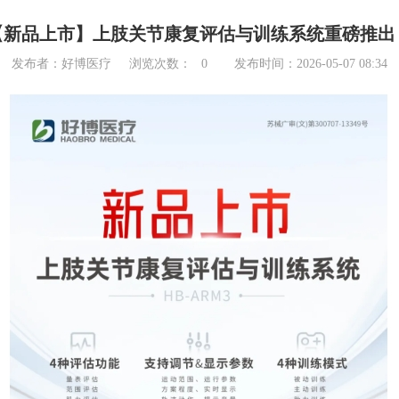
【新品上市】上肢关节康复评估与训练系统重磅推出
发布者：好博医疗
浏览次数：
0
发布时间：2026-05-07 08:34