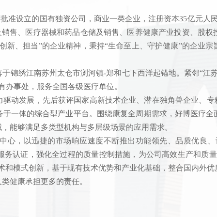
政府批准设立的国有独资公司，商业一类企业，注册资本35亿元人
产及销售、医疗器械和药品仓储及销售、医养健康产业投资、股
创新、担当”的企业精神，秉持“生命至上、守护健康”的企业
坐落于锦绣江南苏州太仓市浏河镇-郑和七下西洋起锚地。紧邻“江
设有办事处，服务全国各级医疗单位。
力驱动发展，先后获评国家高新技术企业、潜在独角兽企业、专精
务于一体的综合型产业平台。围绕康复全周期需求，好博医疗全
领域，能够满足多类型机构与多层级场景的应用需求。
以迅捷的市场响应速度不断推出功能领先、品质优良、设计美观的康复产
及五星级售后服务认证，强化全过程的质量控制措施，为公司高效生产和
技术和模式创新，基于现有技术优势和产业化基础，整合国内外优
人类健康承担更多的责任。