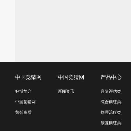
中国竞猜网
中国竞猜网
产品中心
好博简介
新闻资讯
康复评估类
中国竞猜网
综合训练类
荣誉资质
物理治疗类
康复训练类