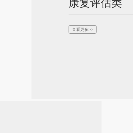
康复评估类
查看更多>>