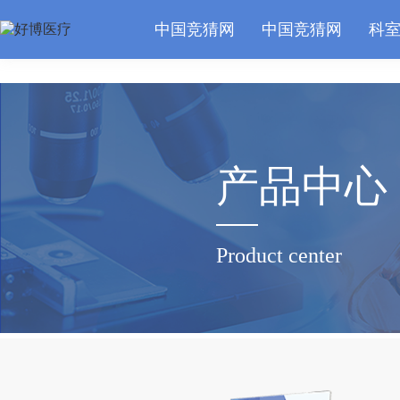
中国竞猜网
中国竞猜网
中国竞猜网
科
产品中心
Product center