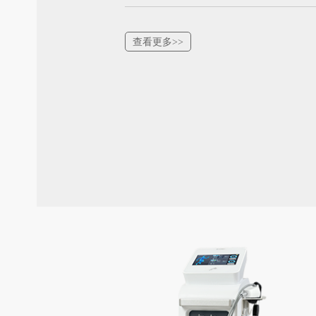
查看更多>>