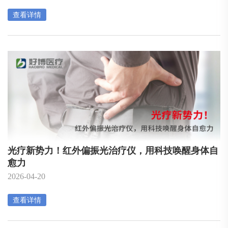
查看详情
光疗新势力！红外偏振光治疗仪，用科技唤醒身体自
愈力
2026-04-20
查看详情