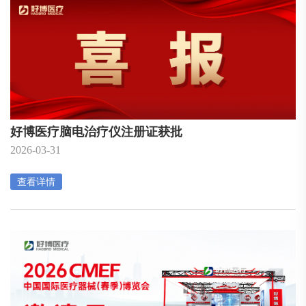
好博医疗脑电治疗仪注册证获批
2026-03-31
查看详情