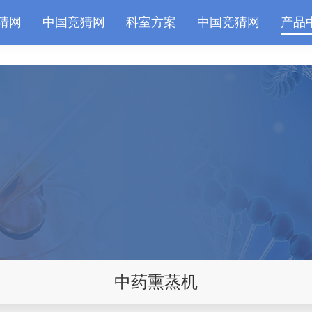
猜网
中国竞猜网
科室方案
中国竞猜网
产品
中药熏蒸机