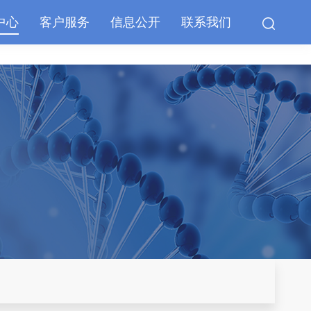
中心
客户服务
信息公开
联系我们