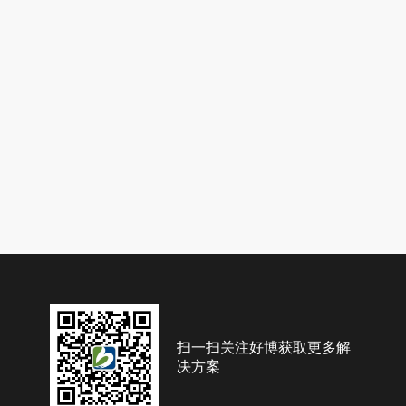
扫一扫关注好博获取更多解
决方案