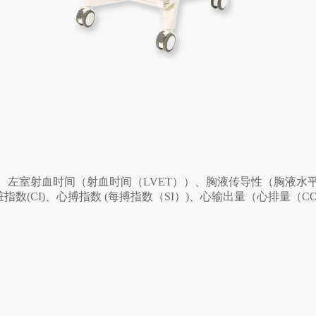
左室射血时间（射血时间（LVET））、胸液传导性（胸液水平（T
脏指数(CI)、心搏指数 (每搏指数（SI）)、心输出量（心排量